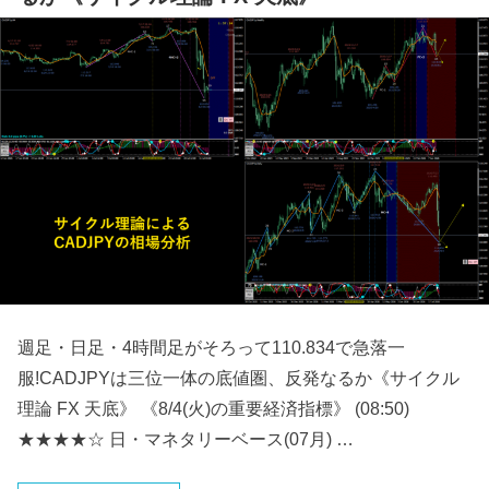
週足・日足・4時間足がそろって110.834で急落一
服!CADJPYは三位一体の底値圏、反発なるか《サイクル
理論 FX 天底》 《8/4(火)の重要経済指標》 (08:50)
★★★★☆ 日・マネタリーベース(07月) …