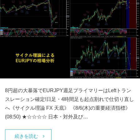
8円超の大暴落でEURJPY週足プライマリーはLeftトラン
スレーション確定!日足・4時間足も起点割れで仕切り直し
へ《サイクル理論 FX 天底》 《8/6(木)の重要経済指標》
(08:50) ★☆☆☆☆ 日本・対外及び…
続きを読む