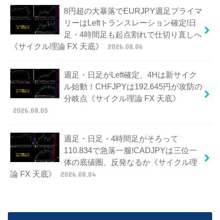
8円超の大暴落でEURJPY週足プライマ
リーはLeftトランスレーション確定!日
足・4時間足も起点割れで仕切り直しへ
《サイクル理論 FX 天底》
2026.08.06
週足・日足がLeft確定、4Hは新サイク
ル始動！CHFJPYは192.645円が攻防の
分岐点《サイクル理論 FX 天底》
2026.08.05
週足・日足・4時間足がそろって
110.834で急落一服!CADJPYは三位一
体の底値圏、反発なるか《サイクル理
論 FX 天底》
2026.08.04