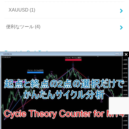
XAUUSD
(1)
便利なツール
(4)
Tweets by CycleTrade_com
お問い合わせ
©Copyright2026
メリマンサイクル理論＋αで天底を狙え‼
.All Rights