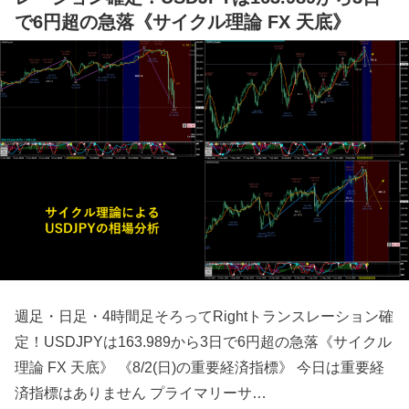
で6円超の急落《サイクル理論 FX 天底》
週足・日足・4時間足そろってRightトランスレーション確
定！USDJPYは163.989から3日で6円超の急落《サイクル
理論 FX 天底》 《8/2(日)の重要経済指標》 今日は重要経
済指標はありません プライマリーサ…