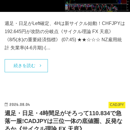
週足・日足がLeft確定、4Hは新サイクル始動！CHFJPYは
192.645円が攻防の分岐点《サイクル理論 FX 天底》
《8/5(水)の重要経済指標》 (07:45) ★★☆☆☆ NZ雇用統
計 失業率(4-6月期) (…
続きを読む
2026.08.04
CADJPY
週足・日足・4時間足がそろって110.834で急
落一服!CADJPYは三位一体の底値圏、反発な
るか《サイクル理論 FX 天底》