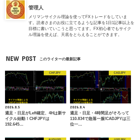
管理人
メリマンサイクル理論を使ってFXトレードをしていま
す。読者さまのお役に立てるような記事を1日1記事以上を
目標に書いていこうと思ってます。FX初心者でもサイク
ル理論を使えば、天底をとらえることができます。
NEW POST
このライターの最新記事
CHFJPY
CADJPY
2026.8.5
2026.8.4
週足・日足がLeft確定、4Hは新サ
週足・日足・4時間足がそろって
イクル始動！CHFJPYは
110.834で急落一服!CADJPYは三
192.645…
位一…
AUDUSD
USDJPY