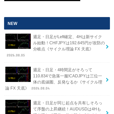
NEW
週足・日足がLeft確定、4Hは新サイク
ル始動！CHFJPYは192.645円が攻防の
分岐点《サイクル理論 FX 天底》
2026.08.05
週足・日足・4時間足がそろって
110.834で急落一服!CADJPYは三位一
体の底値圏、反発なるか《サイクル理
論 FX 天底》
2026.08.04
週足・日足が同じ起点を共有しそろっ
て序盤の上昇継続！AUDUSDは4Hも