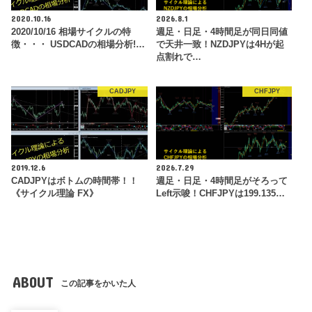
2020.10.16
2026.8.1
2020/10/16 相場サイクルの特
週足・日足・4時間足が同日同値
徴・・・ USDCADの相場分析!…
で天井一致！NZDJPYは4Hが起
点割れで…
CADJPY
CHFJPY
2019.12.6
2026.7.29
CADJPYはボトムの時間帯！！
週足・日足・4時間足がそろって
《サイクル理論 FX》
Left示唆！CHFJPYは199.135…
ABOUT
この記事をかいた人