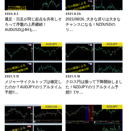
2026.8.3
2021.8.26
週足・日足が同じ起点を共有しそ
2021/08/26_大きな戻りは大きな
ろって序盤の上昇継続！
チャンスになる！NZDUSDの
AUDUSDは4Hも…
リ…
AUDJPY
NZDJPY
2021.9.13
2021.9.18
メジャーサイクルトップは確定し
クロス円は揃って下降開始しまし
たのか？AUDJPYのリアルタイム
た！NZDJPYのリアルタイム予
予想!!…
想!!《サ…
USDCAD
NZDJPY