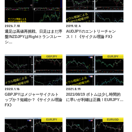
2026.7.18
2019.12.4
週足は高値再挑戦、日足はまだ序
AUDJPYのエントリーチャン
盤!NZDJPYはRightトランスレー
ス！！《サイクル理論 FX》
シ…
GBPJPY
EURJPY
2020.1.16
2021.8.19
GBPJPYはメジャーサイクルト
2021/08/19 ボトムは少し時間的
ップか？短縮か？《サイクル理論
に早いが利確は正義！EURJPY…
FX》
EURJPY
EURUSD