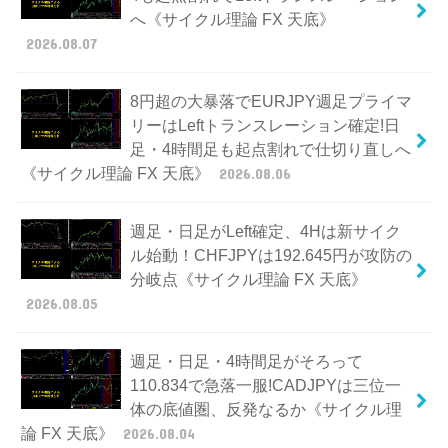
へ《サイクル理論 FX 天底》
2026.08.07
8円超の大暴落でEURJPY週足プライマ
リーはLeftトランスレーション確定!日
足・4時間足も起点割れで仕切り直しへ
《サイクル理論 FX 天底》
2026.08.06
週足・日足がLeft確定、4Hは新サイク
ル始動！CHFJPYは192.645円が攻防の
分岐点《サイクル理論 FX 天底》
2026.08.05
週足・日足・4時間足がそろって
110.834で急落一服!CADJPYは三位一
体の底値圏、反発なるか《サイクル理
論 FX 天底》
2026.08.04