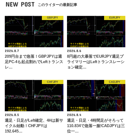
NEW POST
このライターの最新記事
GBPJPY
EURJPY
2026.8.7
2026.8.6
209円台まで急落！GBPJPYは週
8円超の大暴落でEURJPY週足プ
足PC-4も起点割れでLeftトランス
ライマリーはLeftトランスレーシ
レ…
ョン確定…
CHFJPY
CADJPY
2026.8.5
2026.8.4
週足・日足がLeft確定、4Hは新サ
週足・日足・4時間足がそろって
イクル始動！CHFJPYは
110.834で急落一服!CADJPYは三
192.645…
位一…