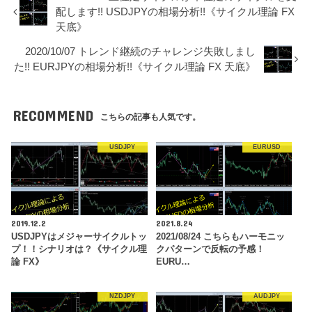
配します!! USDJPYの相場分析!!《サイクル理論 FX
天底》
2020/10/07 トレンド継続のチャレンジ失敗しまし
た!! EURJPYの相場分析!!《サイクル理論 FX 天底》
RECOMMEND
こちらの記事も人気です。
USDJPY
EURUSD
2019.12.2
2021.8.24
USDJPYはメジャーサイクルトッ
2021/08/24 こちらもハーモニッ
プ！！シナリオは？《サイクル理
クパターンで反転の予感！
論 FX》
EURU…
NZDJPY
AUDJPY