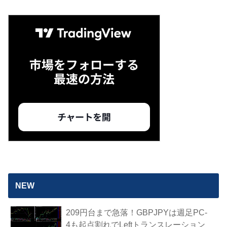
NEW
209円台まで急落！GBPJPYは週足PC-
4も起点割れでLeftトランスレーション