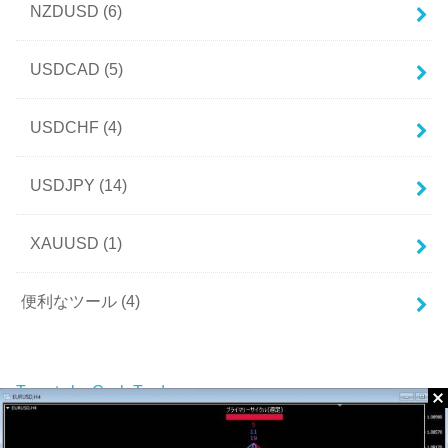
NZDUSD
(6)
USDCAD
(5)
USDCHF
(4)
USDJPY
(14)
XAUUSD
(1)
便利なツール
(4)
Tweets by CycleTrade_com